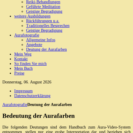
Reiki-Behandlungen
Geführte Meditation
Geistige Begradigung
weitere Ausbildungen
Rückführungen u.a.
Traditionelles Besprechen
Geistige Begradigung
Aurafotografie
Allgemeine Infos
Angebote
Deutung der Aurafarben
Mein Weg
Kontakt
So finden Sie mich
Mein Buch
Preise
Donnerstag, 06. August 2026
Impressum
Datenschutzerklärung
Aurafotografie
Deutung der Aurafarben
Bedeutung der Aurafarben
Die folgenden Deutungen sind dem Handbuch zum Aura-Video-System
entnommen, stellen nur eine grobe Interpretation dar und beziehen sich