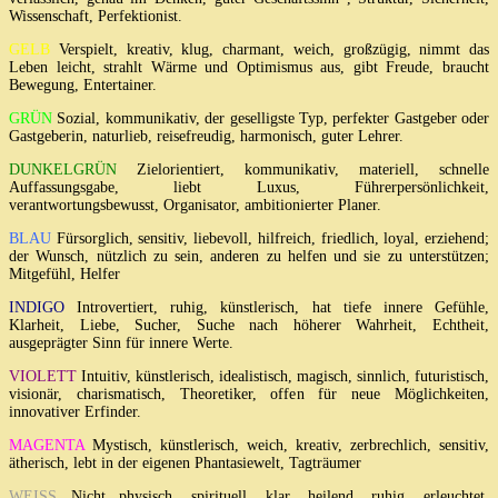
Wissenschaft, Perfektionist.
GELB
Verspielt, kreativ, klug, charmant, weich, großzügig, nimmt das
Leben leicht, strahlt Wärme und Optimismus aus, gibt Freude, braucht
Bewegung, Entertainer.
GRÜN
Sozial, kommunikativ, der geselligste Typ, perfekter Gastgeber oder
Gastgeberin, naturlieb, reisefreudig, harmonisch, guter Lehrer.
DUNKELGRÜN
Zielorientiert, kommunikativ, materiell, schnelle
Auffassungsgabe, liebt Luxus, Führerpersönlichkeit,
verantwortungsbewusst, Organisator, ambitionierter Planer.
BLAU
Fürsorglich, sensitiv, liebevoll, hilfreich, friedlich, loyal, erziehend;
der Wunsch, nützlich zu sein, anderen zu helfen und sie zu unterstützen;
Mitgefühl, Helfer
INDIGO
Introvertiert, ruhig, künstlerisch, hat tiefe innere Gefühle,
Klarheit, Liebe, Sucher, Suche nach höherer Wahrheit, Echtheit,
ausgeprägter Sinn für innere Werte.
VIOLETT
Intuitiv, künstlerisch, idealistisch, magisch, sinnlich, futuristisch,
visionär, charismatisch, Theoretiker, offen für neue Möglichkeiten,
innovativer Erfinder.
MAGENTA
Mystisch, künstlerisch, weich, kreativ, zerbrechlich, sensitiv,
ätherisch, lebt in der eigenen Phantasiewelt, Tagträumer
WEISS
Nicht physisch, spirituell, klar, heilend, ruhig, erleuchtet,