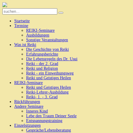
Startseite
Termine
REIKI-Seminare
Ausbildungen
Sonstige Veranstaltungen
Was ist Reiki
Die Geschichte von Reiki
Erfahrungsberichte
Die Lebensregeln des Dr. Usui
Reiki - der 2. Grad
Reiki und Religion
Reiki - ein Einweihungsweg
Reiki und Geistiges Heilen
REIKI-Seminare
Reiki und Geistiges Heilen
Reiki-Lehrer-Ausbildung
Reiki- 1. - 3. Grad
Rückführungen
Andere Seminare
Inneres Kind
Lebe den Traum Deiner Seele
Entspannungstraining
Einzelsitzungen
Gespräche/Lebensberatung