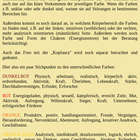
auch nur auf das klare Vorkommen der jeweiligen Farbe. Wenn die Farben
z.B. unklar oder sehr dunkel sind, weisen sie auf Störungen in bestimmten
Bereichen hin.
Außerdem kommt es noch darauf an, in welchem Körperbereich die Farben
zu finden sind, z.B. auf der linken, intuitiven (weiblichen) oder der rechten,
mehr analytisch orientierten (männlichen) Seite. Außerdem werden noch
Farbe und Form der Chakren (Energiezentren) bei der Beratung
berücksichtigt.
Auch das Foto mit der „Kopfaura“ wird noch separat betrachtet und
gedeutet.
Hier also ein paar Stichpunkte zu den unterschiedlichen Farben:
DUNKELROT
Physisch, arbeitsam, realistisch, körperlich aktiv,
erdverbunden, Aktivität, Kraft, Überleben, Lebenskraft, Stärke,
Durchhaltevermögen, Erfinder, Erforscher.
ROT
Energiegeladen, physisch, sexuell, kämpferisch, erreicht Ziele, Mut,
Aktivität, Aufregung, Willenskraft, Sieger, Kraft, Unternehmer,
erfolgreicher Förderer.
ORANGE
Produktiv, positiv, handlungsorientiert, Freude, Vergnügen,
Herausforderung, Nervenkitzel, Abenteurer, Aufregung, kreativer Ausdruck,
Geschäftssinn.
ORANGE-GELB
Analytisch, intellektuell, detailorientiert, logisch, ehrlich,
verlässlich, genau im Denken, guter Geschäftssinn , Struktur, Sicherheit,