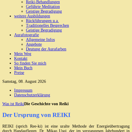
Reiki-Behandlungen
Geführte Meditation
Geistige Begradigung
weitere Ausbildungen
Rückführungen u.a.
Traditionelles Besprechen
Geistige Begradigung
Aurafotografie
Allgemeine Infos
Angebote
Deutung der Aurafarben
Mein Weg
Kontakt
So finden Sie mich
Mein Buch
Preise
Samstag, 08. August 2026
Impressum
Datenschutzerklärung
Was ist Reiki
Die Geschichte von Reiki
Der Ursprung von REIKI
REIKI (sprich Ree-ki) ist eine uralte Methode der Energieübertragung
durch Handauflegen. Dr. Mikao Usui, der im vergangenen Jahrhundert in