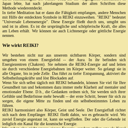
Japan lebte, hat nach jahrelangem Studium der alten Schriften diese
Methode wiederentdeckt.
In tiefer Meditation hat er dann die Fähigkeit empfangen, andere Menschen
mit Hilfe der entdeckten Symbole in REIKI einzuweihen. "REIKI" bedeutet
"Universale Lebensenergie". Diese Energie fließt durch uns, umgibt uns
und ist in allem. Es ist die ursprüngliche und schöpferische Kraft, die alles
am Leben erhält. Wir können sie auch Lichtenergie oder göttliche Energie
nennen.
Wie wirkt REIKI?
Wir bestehen nicht nur aus unserem sichtbaren Körper, sondern sind
umgeben von einem Energiefeld -- der Aura. In ihr befinden sich
Energiezentren (Chakren). Sie nehmen die REIKI-Energie auf und leiten
sie durch verschiedene Energiebahnen im Körper weiter. So gelangt sie in
alle Organe, bis in jede Zelle. Das führt zu tiefer Entspannung, aktiviert die
Selbstheilungskräfte und löst Blockaden auf.
Wenn Sie sich selbst täglich mit REIKI behandeln, können Sie viel für Ihre
Gesundheit tun und bekommen dazu immer mehr Klarheit auf mentaler und
emotionaler Ebene. D.h., die Gedanken ordnen sich, Sie werden sich ihrer
Gefühle und Bedürfnisse mehr bewußt -- der erste Schritt, besser für sich zu
sorgen, die eigene Mitte zu finden und ein selbstbestimmtes Leben zu
führen.
REIKI harmonisiert also Körper, Geist und Seele. Der Energiefluß richtet
sich nach dem Empfänger. REIKI fließt dahin, wo es gebraucht wird. Wo
zuviel Energie angestaut ist, kann sie wegfließen. Der oder die Gebende ist
lediglich ein Kanal für die kosmische Energie.