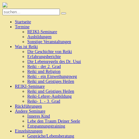
Startseite
Termine
REIKI-Seminare
Ausbildungen
Sonstige Veranstaltungen
Was ist Reiki
Die Geschichte von Reiki
Erfahrungsberichte
Die Lebensregeln des Dr. Usui
Reiki - der 2. Grad
Reiki und Religion
Reiki - ein Einweihungsweg
Reiki und Geistiges Heilen
REIKI-Seminare
Reiki und Geistiges Heilen
Reiki-Lehrer-Ausbildung
Reiki- 1. - 3. Grad
Rückführungen
Andere Seminare
Inneres Kind
Lebe den Traum Deiner Seele
Entspannungstraining
Einzelsitzungen
Gespräche/Lebensberatung