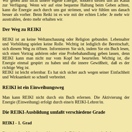
Wir geben also nicht unsere eigene Energie, sondern stellen uns als Kanal
zur Verfügung. Wenn wir auf eine bequeme Haltung beim Geben achten,
kann die Energie auch durch uns gut strömen, und wir fühlen uns danach
besser als vorher. Beim Reiki ist es wie mit der echten Liebe: Je mehr wir
ausstrahlen, desto mehr erhalten wir.
Der Weg zu REIKI
REIKI ist an keine Weltanschauung oder Religion gebunden. Lebensalter
und Vorbildung spielen keine Rolle. Wichtig ist lediglich die Bereitschaft,
sich diesem Weg zu öffnen. Informieren Sie sich, indem Sie ein Buch lesen,
sich einen Vortrag anhören oder eine Probebahandlung geben lassen, denn
REIKI kann man nicht nur vom Kopf her beurteilen. Wichtig ist, die
Energie einmal gespürt zu haben und die innere Gewißheit, daß es der
richtige Weg ist.
REIKI ist leicht erlernbar. Es hat sich sicher auch wegen seiner Einfachheit
und Wirksamkeit so schnell verbreitet.
REIKI ist ein Einweihungsweg
Man kann REIKI nicht durch ein Buch erlernen. Die Aktivierung der
Energie (Einweihung) erfolgt durch eine/n REIKI-Lehrer/in.
Die REIKI-Ausbildung umfaßt verschiedene Grade
REIKI - 1. Grad