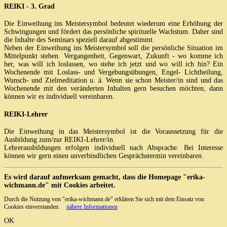
REIKI - 3. Grad
Die Einweihung ins Meistersymbol bedeutet wiederum eine Erhöhung der
Schwingungen und fördert das persönliche spirituelle Wachstum. Daher sind
die Inhalte des Seminars speziell darauf abgestimmt.
Neben der Einweihung ins Meistersymbol soll die persönliche Situation im
Mittelpunkt stehen. Vergangenheit, Gegenwart, Zukunft - wo komme ich
her, was will ich loslassen, wo stehe ich jetzt und wo will ich hin? Ein
Wochenende mit Loslass- und Vergebungsübungen, Engel- Lichtheilung,
Wunsch- und Zielmeditation u. ä. Wenn sie schon Meister/in sind und das
Wochenende mit den veränderten Inhalten gern besuchen möchten, dann
können wir es individuell vereinbaren.
REIKI-Lehrer
Die Einweihung in das Meistersymbol ist die Voraussetzung für die
Ausbildung zum/zur REIKI-Lehrer/in.
Lehrerausbildungen erfolgen individuell nach Absprache. Bei Interesse
können wir gern einen unverbindlichen Gesprächstermin vereinbaren.
Es wird darauf aufmerksam gemacht, dass die Homepage "erika-
wichmann.de" mit Cookies arbeitet.
Durch die Nutzung von "erika-wichmann.de" erklären Sie sich mit dem Einsatz von
Cookies einverstanden.
nähere Informationen
OK