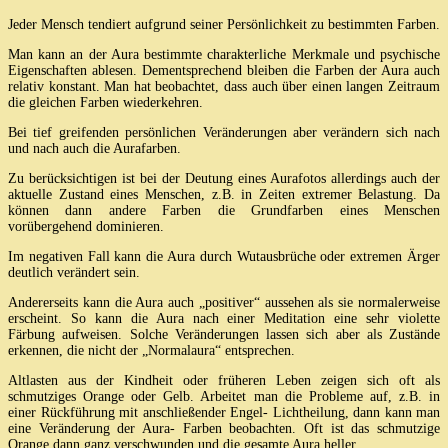
Jeder Mensch tendiert aufgrund seiner Persönlichkeit zu bestimmten Farben.
Man kann an der Aura bestimmte charakterliche Merkmale und psychische
Eigenschaften ablesen. Dementsprechend bleiben die Farben der Aura auch
relativ konstant. Man hat beobachtet, dass auch über einen langen Zeitraum
die gleichen Farben wiederkehren.
Bei tief greifenden persönlichen Veränderungen aber verändern sich nach
und nach auch die Aurafarben.
Zu berücksichtigen ist bei der Deutung eines Aurafotos allerdings auch der
aktuelle Zustand eines Menschen, z.B. in Zeiten extremer Belastung. Da
können dann andere Farben die Grundfarben eines Menschen
vorübergehend dominieren.
Im negativen Fall kann die Aura durch Wutausbrüche oder extremen Ärger
deutlich verändert sein.
Andererseits kann die Aura auch „positiver“ aussehen als sie normalerweise
erscheint. So kann die Aura nach einer Meditation eine sehr violette
Färbung aufweisen. Solche Veränderungen lassen sich aber als Zustände
erkennen, die nicht der „Normalaura“ entsprechen.
Altlasten aus der Kindheit oder früheren Leben zeigen sich oft als
schmutziges Orange oder Gelb. Arbeitet man die Probleme auf, z.B. in
einer Rückführung mit anschließender Engel- Lichtheilung, dann kann man
eine Veränderung der Aura- Farben beobachten. Oft ist das schmutzige
Orange dann ganz verschwunden und die gesamte Aura heller.