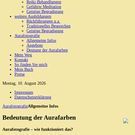
Reiki-Behandlungen
Geführte Meditation
Geistige Begradigung
weitere Ausbildungen
Rückführungen u.a.
Traditionelles Besprechen
Geistige Begradigung
Aurafotografie
Allgemeine Infos
Angebote
Deutung der Aurafarben
Mein Weg
Kontakt
So finden Sie mich
Mein Buch
Preise
Montag, 10. August 2026
Impressum
Datenschutzerklärung
Aurafotografie
Allgemeine Infos
Bedeutung der Aurafarben
Aurafotografie – wie funktioniert das?