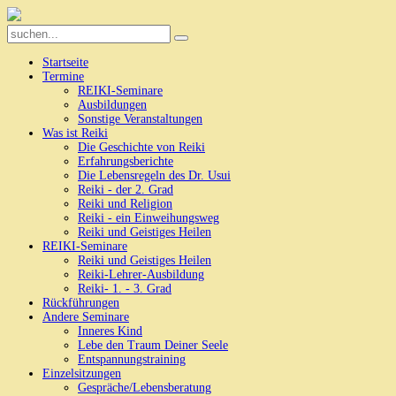
Startseite
Termine
REIKI-Seminare
Ausbildungen
Sonstige Veranstaltungen
Was ist Reiki
Die Geschichte von Reiki
Erfahrungsberichte
Die Lebensregeln des Dr. Usui
Reiki - der 2. Grad
Reiki und Religion
Reiki - ein Einweihungsweg
Reiki und Geistiges Heilen
REIKI-Seminare
Reiki und Geistiges Heilen
Reiki-Lehrer-Ausbildung
Reiki- 1. - 3. Grad
Rückführungen
Andere Seminare
Inneres Kind
Lebe den Traum Deiner Seele
Entspannungstraining
Einzelsitzungen
Gespräche/Lebensberatung