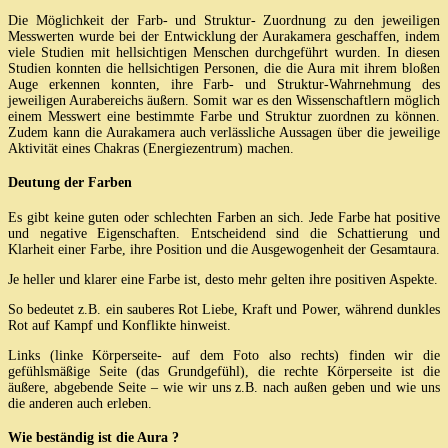
Die Möglichkeit der Farb- und Struktur- Zuordnung zu den jeweiligen
Messwerten wurde bei der Entwicklung der Aurakamera geschaffen, indem
viele Studien mit hellsichtigen Menschen durchgeführt wurden. In diesen
Studien konnten die hellsichtigen Personen, die die Aura mit ihrem bloßen
Auge erkennen konnten, ihre Farb- und Struktur-Wahrnehmung des
jeweiligen Aurabereichs äußern. Somit war es den Wissenschaftlern möglich
einem Messwert eine bestimmte Farbe und Struktur zuordnen zu können.
Zudem kann die Aurakamera auch verlässliche Aussagen über die jeweilige
Aktivität eines Chakras (Energiezentrum) machen.
Deutung der Farben
Es gibt keine guten oder schlechten Farben an sich. Jede Farbe hat positive
und negative Eigenschaften. Entscheidend sind die Schattierung und
Klarheit einer Farbe, ihre Position und die Ausgewogenheit der Gesamtaura.
Je heller und klarer eine Farbe ist, desto mehr gelten ihre positiven Aspekte.
So bedeutet z.B. ein sauberes Rot Liebe, Kraft und Power, während dunkles
Rot auf Kampf und Konflikte hinweist.
Links (linke Körperseite- auf dem Foto also rechts) finden wir die
gefühlsmäßige Seite (das Grundgefühl), die rechte Körperseite ist die
äußere, abgebende Seite – wie wir uns z.B. nach außen geben und wie uns
die anderen auch erleben.
Wie beständig ist die Aura ?