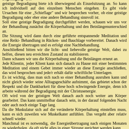
geistige Begradigung biete ich überwiegend als Einzelsitzung an. So kann
ich individuell auf den einzelnen Menschen eingehen. Es gibt viele
Ursachen für eine „Schieflage“ und wir besprechen vorher, ob eine geistige
Begradigung oder eher eine andere Behandlung sinnvoll ist.
Soll eine geistige Begradigung durchgeführt werden, schauen wir uns vor
der Behandlung zunächst die Körperhaltung und den Beinlängenunterschied
an.
Die Sitzung wird dann durch eine geführte entspannende Meditation und
eine Reiki- Behandlung in Rücken- und Bauchlage vorbereitet. Danach wird
die Energie übertragen und es erfolgt eine Nachbehandlung.
Anschließend bitten wir die licht- und liebevolle geistige Welt, dabei zu
helfen, diesen neu erreichten Zustand zu stabilisieren.
Dann schauen wir uns die Körperhaltung und die Beinlängen erneut an.
Jede Klientin, jeder Klient kann sich danach zu Hause mit einer bestimmten
Meditation und einem Gebet immer wieder an diese Energie anschließen,
das wird besprochen und jede/r erhält dafür schriftliche Unterlagen.
Es ist wichtig, dass man sich nach so einer Behandlung ausruhen kann und
nicht gleich wieder seine Alltagsgeschäfte aufnimmt, das gebietet schon der
Respekt und die Dankbarkeit für diese hoch schwingende Energie, denn ich
arbeite während der Begradigung mit der Christusenergie.
Oft wird von der geistigen Welt danach auch noch weiter am Körper
gearbeitet. Das kann unmittelbar danach sein, in der darauf folgenden Nacht
oder auch noch einige Tage lang.
Da die Muskulatur sich auf die veränderte Körperhaltung einstellen muss,
kann es sich zuweilen wie Muskelkater anfühlen. Das vergeht aber relativ
schnell wieder.
Manchmal ist es notwendig, die Energieübertragung nach einigen Monaten
zu wiederholen, da oft nicht alles in einer Sitzung gerichtet werden kann.