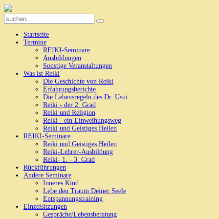
Startseite
Termine
REIKI-Seminare
Ausbildungen
Sonstige Veranstaltungen
Was ist Reiki
Die Geschichte von Reiki
Erfahrungsberichte
Die Lebensregeln des Dr. Usui
Reiki - der 2. Grad
Reiki und Religion
Reiki - ein Einweihungsweg
Reiki und Geistiges Heilen
REIKI-Seminare
Reiki und Geistiges Heilen
Reiki-Lehrer-Ausbildung
Reiki- 1. - 3. Grad
Rückführungen
Andere Seminare
Inneres Kind
Lebe den Traum Deiner Seele
Entspannungstraining
Einzelsitzungen
Gespräche/Lebensberatung