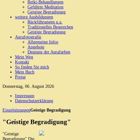
Reiki-Behandlungen
Geführte Meditation
Geistige Begradigung
weitere Ausbildungen
Rückführungen u.a.
Traditionelles Besprechen
Geistige Begradigung
Aurafotografie
Allgemeine Infos
Angebote
Deutung der Aurafarben
Mein Weg
Kontakt
So finden Sie mich
Mein Buch
Preise
Donnerstag, 06. August 2026
Impressum
Datenschutzerklärung
Einzelsitzungen
Geistige Begradigung
"Geistige Begradigung"
"Geistige
Begradigung" Die