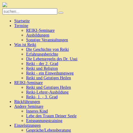
Startseite
Termine
REIKI-Seminare
Ausbildungen
Sonstige Veranstaltungen
Was ist Reiki
Die Geschichte von Reiki
Erfahrungsberichte
Die Lebensregeln des Dr. Usui
Reiki - der 2. Grad
Reiki und Religion
Reiki - ein Einweihungsweg
Reiki und Geistiges Heilen
REIKI-Seminare
Reiki und Geistiges Heilen
Reiki-Lehrer-Ausbildung
Reiki- 1. - 3. Grad
Rückführungen
Andere Seminare
Inneres Kind
Lebe den Traum Deiner Seele
Entspannungstraining
Einzelsitzungen
Gespräche/Lebensberatung