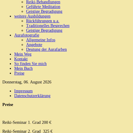
Reiki-Behandlungen
Geführte Meditation
Geistige Begradigung
weitere Ausbildungen
Rückführungen u.a.
Traditionelles Besprechen
Geistige Begradigung
Aurafotografie
Allgemeine Infos
Angebote
Deutung der Aurafarben
Mein Weg
Kontakt
So finden Sie mich
Mein Buch
Preise
Donnerstag, 06. August 2026
Impressum
Datenschutzerklärung
Preise
Reiki-Seminar 1. Grad 200 €
Reiki-Seminar 2. Grad 325 €