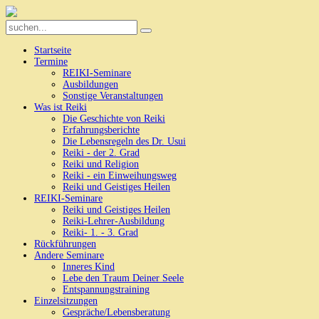
Startseite
Termine
REIKI-Seminare
Ausbildungen
Sonstige Veranstaltungen
Was ist Reiki
Die Geschichte von Reiki
Erfahrungsberichte
Die Lebensregeln des Dr. Usui
Reiki - der 2. Grad
Reiki und Religion
Reiki - ein Einweihungsweg
Reiki und Geistiges Heilen
REIKI-Seminare
Reiki und Geistiges Heilen
Reiki-Lehrer-Ausbildung
Reiki- 1. - 3. Grad
Rückführungen
Andere Seminare
Inneres Kind
Lebe den Traum Deiner Seele
Entspannungstraining
Einzelsitzungen
Gespräche/Lebensberatung