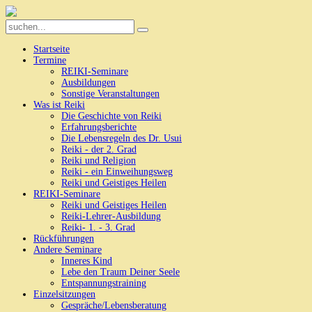
Startseite
Termine
REIKI-Seminare
Ausbildungen
Sonstige Veranstaltungen
Was ist Reiki
Die Geschichte von Reiki
Erfahrungsberichte
Die Lebensregeln des Dr. Usui
Reiki - der 2. Grad
Reiki und Religion
Reiki - ein Einweihungsweg
Reiki und Geistiges Heilen
REIKI-Seminare
Reiki und Geistiges Heilen
Reiki-Lehrer-Ausbildung
Reiki- 1. - 3. Grad
Rückführungen
Andere Seminare
Inneres Kind
Lebe den Traum Deiner Seele
Entspannungstraining
Einzelsitzungen
Gespräche/Lebensberatung