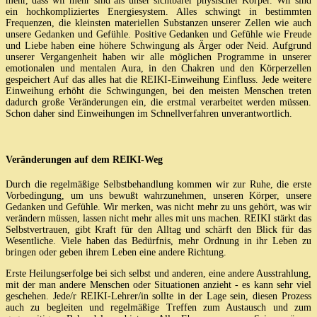
mehr, dass wir mehr sind als unser sichtbarer physischer Körper. Wir sind
ein hochkompliziertes Energiesystem. Alles schwingt in bestimmten
Frequenzen, die kleinsten materiellen Substanzen unserer Zellen wie auch
unsere Gedanken und Gefühle. Positive Gedanken und Gefühle wie Freude
und Liebe haben eine höhere Schwingung als Ärger oder Neid. Aufgrund
unserer Vergangenheit haben wir alle möglichen Programme in unserer
emotionalen und mentalen Aura, in den Chakren und den Körperzellen
gespeichert Auf das alles hat die REIKI-Einweihung Einfluss. Jede weitere
Einweihung erhöht die Schwingungen, bei den meisten Menschen treten
dadurch große Veränderungen ein, die erstmal verarbeitet werden müssen.
Schon daher sind Einweihungen im Schnellverfahren unverantwortlich.
Veränderungen auf dem REIKI-Weg
Durch die regelmäßige Selbstbehandlung kommen wir zur Ruhe, die erste
Vorbedingung, um uns bewußt wahrzunehmen, unseren Körper, unsere
Gedanken und Gefühle. Wir merken, was nicht mehr zu uns gehört, was wir
verändern müssen, lassen nicht mehr alles mit uns machen. REIKI stärkt das
Selbstvertrauen, gibt Kraft für den Alltag und schärft den Blick für das
Wesentliche. Viele haben das Bedürfnis, mehr Ordnung in ihr Leben zu
bringen oder geben ihrem Leben eine andere Richtung.
Erste Heilungserfolge bei sich selbst und anderen, eine andere Ausstrahlung,
mit der man andere Menschen oder Situationen anzieht - es kann sehr viel
geschehen. Jede/r REIKI-Lehrer/in sollte in der Lage sein, diesen Prozess
auch zu begleiten und regelmäßige Treffen zum Austausch und zum