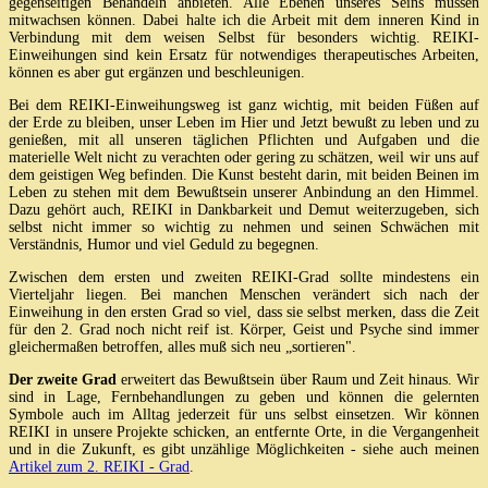
gegenseitigen Behandeln anbieten. Alle Ebenen unseres Seins müssen
mitwachsen können. Dabei halte ich die Arbeit mit dem inneren Kind in
Verbindung mit dem weisen Selbst für besonders wichtig. REIKI-
Einweihungen sind kein Ersatz für notwendiges therapeutisches Arbeiten,
können es aber gut ergänzen und beschleunigen.
Bei dem REIKI-Einweihungsweg ist ganz wichtig, mit beiden Füßen auf
der Erde zu bleiben, unser Leben im Hier und Jetzt bewußt zu leben und zu
genießen, mit all unseren täglichen Pflichten und Aufgaben und die
materielle Welt nicht zu verachten oder gering zu schätzen, weil wir uns auf
dem geistigen Weg befinden. Die Kunst besteht darin, mit beiden Beinen im
Leben zu stehen mit dem Bewußtsein unserer Anbindung an den Himmel.
Dazu gehört auch, REIKI in Dankbarkeit und Demut weiterzugeben, sich
selbst nicht immer so wichtig zu nehmen und seinen Schwächen mit
Verständnis, Humor und viel Geduld zu begegnen.
Zwischen dem ersten und zweiten REIKI-Grad sollte mindestens ein
Vierteljahr liegen. Bei manchen Menschen verändert sich nach der
Einweihung in den ersten Grad so viel, dass sie selbst merken, dass die Zeit
für den 2. Grad noch nicht reif ist. Körper, Geist und Psyche sind immer
gleichermaßen betroffen, alles muß sich neu „sortieren".
Der zweite Grad
erweitert das Bewußtsein über Raum und Zeit hinaus. Wir
sind in Lage, Fernbehandlungen zu geben und können die gelernten
Symbole auch im Alltag jederzeit für uns selbst einsetzen. Wir können
REIKI in unsere Projekte schicken, an entfernte Orte, in die Vergangenheit
und in die Zukunft, es gibt unzählige Möglichkeiten - siehe auch meinen
Artikel zum 2. REIKI - Grad
.