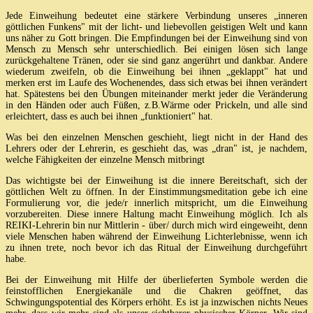
Jede Einweihung bedeutet eine stärkere Verbindung unseres „inneren
göttlichen Funkens" mit der licht- und liebevollen geistigen Welt und kann
uns näher zu Gott bringen. Die Empfindungen bei der Einweihung sind von
Mensch zu Mensch sehr unterschiedlich. Bei einigen lösen sich lange
zurückgehaltene Tränen, oder sie sind ganz angerührt und dankbar. Andere
wiederum zweifeln, ob die Einweihung bei ihnen „geklappt" hat und
merken erst im Laufe des Wochenendes, dass sich etwas bei ihnen verändert
hat. Spätestens bei den Übungen miteinander merkt jeder die Veränderung
in den Händen oder auch Füßen, z.B.Wärme oder Prickeln, und alle sind
erleichtert, dass es auch bei ihnen „funktioniert" hat.
Was bei den einzelnen Menschen geschieht, liegt nicht in der Hand des
Lehrers oder der Lehrerin, es geschieht das, was „dran" ist, je nachdem,
welche Fähigkeiten der einzelne Mensch mitbringt
Das wichtigste bei der Einweihung ist die innere Bereitschaft, sich der
göttlichen Welt zu öffnen. In der Einstimmungsmeditation gebe ich eine
Formulierung vor, die jede/r innerlich mitspricht, um die Einweihung
vorzubereiten. Diese innere Haltung macht Einweihung möglich. Ich als
REIKI-Lehrerin bin nur Mittlerin - über/ durch mich wird eingeweiht, denn
viele Menschen haben während der Einweihung Lichterlebnisse, wenn ich
zu ihnen trete, noch bevor ich das Ritual der Einweihung durchgeführt
habe.
Bei der Einweihung mit Hilfe der überlieferten Symbole werden die
feinstofflichen Energiekanäle und die Chakren geöffnet, das
Schwingungspotential des Körpers erhöht. Es ist ja inzwischen nichts Neues