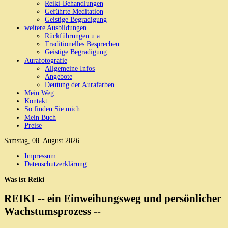
Reiki-Behandlungen
Geführte Meditation
Geistige Begradigung
weitere Ausbildungen
Rückführungen u.a.
Traditionelles Besprechen
Geistige Begradigung
Aurafotografie
Allgemeine Infos
Angebote
Deutung der Aurafarben
Mein Weg
Kontakt
So finden Sie mich
Mein Buch
Preise
Samstag, 08. August 2026
Impressum
Datenschutzerklärung
Was ist Reiki
REIKI -- ein Einweihungsweg und persönlicher
Wachstumsprozess --